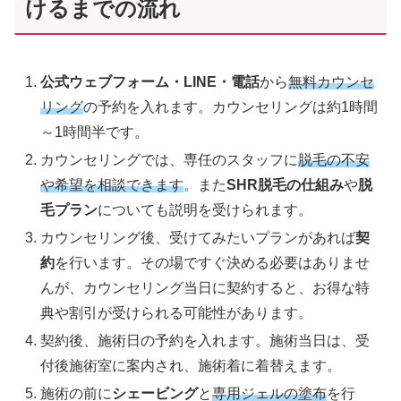
けるまでの流れ
公式ウェブフォーム・LINE・電話
から
無料カウンセ
リング
の予約を入れます。カウンセリングは約1時間
～1時間半です。
カウンセリングでは、専任のスタッフに
脱毛の不安
や希望を相談できます
。また
SHR脱毛の仕組み
や
脱
毛プラン
についても説明を受けられます。
カウンセリング後、受けてみたいプランがあれば
契
約
を行います。その場ですぐ決める必要はありませ
んが、カウンセリング当日に契約すると、お得な特
典や割引が受けられる可能性があります。
契約後、施術日の予約を入れます。施術当日は、受
付後施術室に案内され、施術着に着替えます。
施術の前に
シェービング
と
専用ジェルの塗布
を行