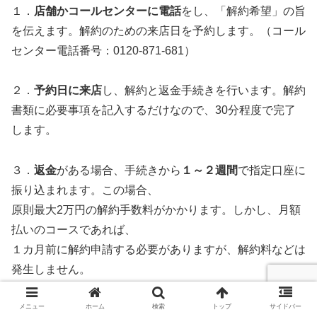
１．
店舗かコールセンターに電話
をし、「解約希望」の旨
を伝えます。解約のための来店日を予約します。（コール
センター電話番号：0120-871-681）
２．
予約日に来店
し、解約と返金手続きを行います。解約
書類に必要事項を記入するだけなので、30分程度で完了
します。
３．
返金
がある場合、手続きから
１～２週間
で指定口座に
振り込まれます。この場合、
原則最大2万円の解約手数料がかかります。しかし、月額
払いのコースであれば、
１カ月前に解約申請する必要がありますが、解約料などは
発生しません。
メニュー
ホーム
検索
トップ
サイドバー