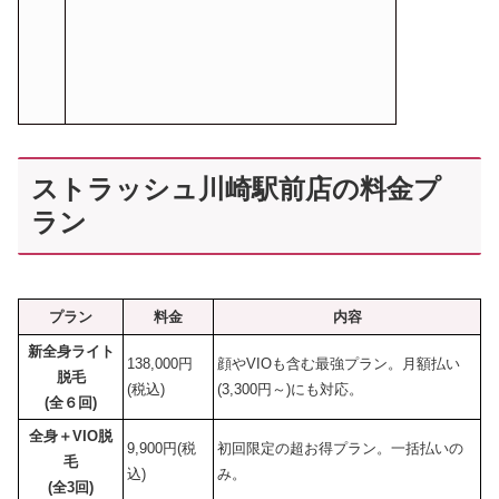
ストラッシュ川崎駅前店の料金プ
ラン
プラン
料金
内容
新全身ライト
138,000円
顔やVIOも含む最強プラン。月額払い
脱毛
(税込)
(3,300円～)にも対応。
(全６回)
全身＋VIO脱
9,900円(税
初回限定の超お得プラン。一括払いの
毛
込)
み。
(全3回)