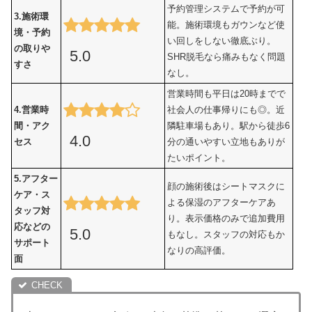
予約管理システムで予約が可
3.施術環
能。施術環境もガウンなど使
境・予約
い回しをしない徹底ぶり。
の取りや
5.0
SHR脱毛なら痛みもなく問題
すさ
なし。
営業時間も平日は20時までで
4.営業時
社会人の仕事帰りにも◎。近
間・アク
隣駐車場もあり。駅から徒歩6
4.0
セス
分の通いやすい立地もありが
たいポイント。
5.アフター
顔の施術後はシートマスクに
ケア・ス
よる保湿のアフターケアあ
タッフ対
り。表示価格のみで追加費用
応などの
5.0
もなし。スタッフの対応もか
サポート
なりの高評価。
面