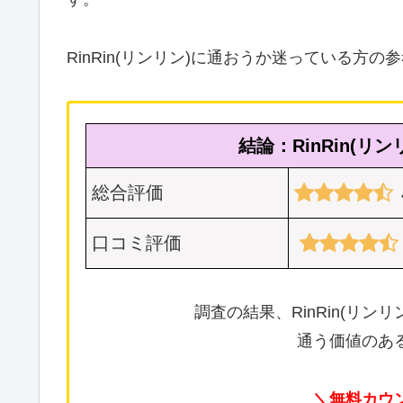
RinRin(リンリン)に通おうか迷っている方
結論：RinRin(
総合評価
口コミ評価
調査の結果、RinRin(リ
通う価値のあ
＼無料カウ